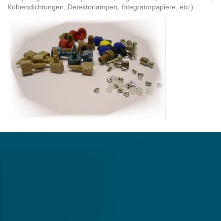
Kolbendichtungen, Detektorlampen, Integratorpapiere, etc.)